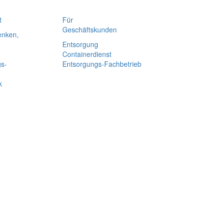
t
Für
Geschäfts­kunden
enken,
Entsorgung
Containerdienst
gs-
Entsorgungs-Fachbetrieb
k