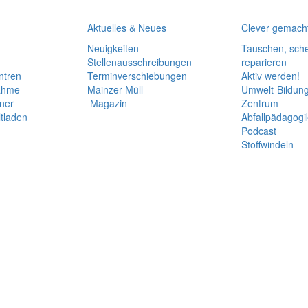
Aktuelles & Neues
Clever gemach
Neuigkeiten
Tauschen, sch
Stellenausschreibungen
reparieren
ntren
Termin­verschiebungen
Aktiv werden!
ahme
Mainzer Müll
Umwelt-Bildun
iner
Magazin
Zentrum
tladen
Abfallpädagogi
Podcast
Stoffwindeln