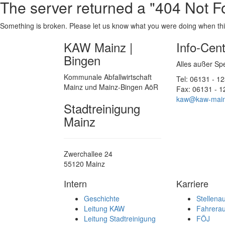
The server returned a "404 Not F
Something is broken. Please let us know what you were doing when this 
KAW Mainz |
Info-Cen
Bingen
Alles außer Sp
Kommunale Abfallwirtschaft
Tel: 06131 - 1
Mainz und Mainz-Bingen AöR
Fax: 06131 - 
kaw@kaw-main
Stadtreinigung
Mainz
Zwerchallee 24
55120 Mainz
Intern
Karriere
Geschichte
Stellena
Leitung KAW
Fahrerau
Leitung Stadtreinigung
FÖJ