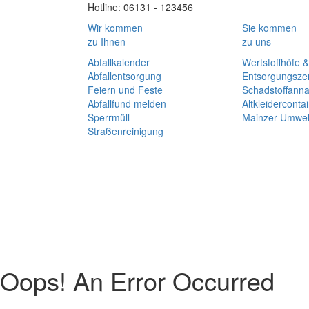
Hotline: 06131 - 123456
Wir kommen
Sie kommen
zu Ihnen
zu uns
Abfallkalender
Wertstoffhöfe &
Abfallentsorgung
Entsorgungsze
Feiern und Feste
Schadstoffann
Abfallfund melden
Altkleiderconta
Sperrmüll
Mainzer Umwel
Straßenreinigung
Oops! An Error Occurred