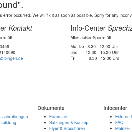
ound".
error occurred. We will fix it as soon as possible. Sorry for any inco
ter
Info-Center
Kontakt
Sprechz
errmüll
Alles außer Sperrmüll
23456
Mo–Do 8.30 - 12.00 Uhr
12140090
und 13.30 - 15.30 Uhr
z-bingen.de
Fr 8.30 - 12.00 Uhr
Dokumente
Infocenter
usschreibungen
Formulare
Externe 
sbildung
Satzungen & Konzept
FAQ
Flyer & Broschüren
Mainzer 