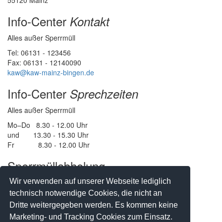
55120 Mainz
Info-Center
Kontakt
Alles außer Sperrmüll
Tel: 06131 - 123456
Fax: 06131 - 12140090
kaw@kaw-mainz-bingen.de
Info-Center
Sprechzeiten
Alles außer Sperrmüll
Mo–Do 8.30 - 12.00 Uhr
und 13.30 - 15.30 Uhr
Fr 8.30 - 12.00 Uhr
Sperrmüllabholung
Wir verwenden auf unserer Webseite lediglich
Vereinbaren sie einen Termin
technisch notwendige Cookies, die nicht an
IN DER STADT MAINZ
Dritte weitergegeben werden. Es kommen keine
Tel: 06131 - 123434
oder
Onlineformular
Marketing- und Tracking Cookies zum Einsatz.