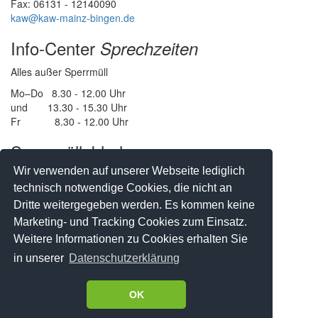
Fax: 06131 - 12140090
kaw@kaw-mainz-bingen.de
Info-Center
Sprechzeiten
Alles außer Sperrmüll
Mo–Do 8.30 - 12.00 Uhr
und 13.30 - 15.30 Uhr
Fr 8.30 - 12.00 Uhr
Sperrmüllabholung
Wir verwenden auf unserer Webseite lediglich
Vereinbaren sie einen Termin
technisch notwendige Cookies, die nicht an
IN DER STADT MAINZ
Dritte weitergegeben werden. Es kommen keine
Tel: 06131 - 123434
Marketing- und Tracking Cookies zum Einsatz.
oder
Onlineformular
Weitere Informationen zu Cookies erhalten Sie
Impressum
Datenschutz
in unserer
Datenschutzerklärung
OK