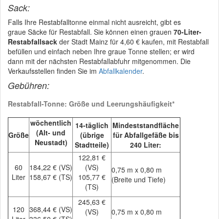
Sack:
Falls Ihre Restabfalltonne einmal nicht ausreicht, gibt es
graue Säcke für Restabfall. Sie können einen grauen
70-Liter-
Restabfallsack
der Stadt Mainz für 4,60 € kaufen, mit Restabfall
befüllen und einfach neben Ihre graue Tonne stellen; er wird
dann mit der nächsten Restabfallabfuhr mitgenommen. Die
Verkaufsstellen finden Sie im
Abfallkalender
.
Gebühren:
Restabfall-Tonne: Größe und Leerungshäufigkeit*
wöchentlich
14-täglich
Mindeststandfläche
(Alt- und
Größe
(übrige
für Abfallgefäße bis
Neustadt)
Stadtteile)
240 Liter:
122,81 €
60
184,22 € (VS)
(VS)
0,75 m x 0,80 m
Liter
158,67 € (TS)
105,77 €
(Breite und Tiefe)
(TS)
245,63 €
120
368,44 € (VS)
(VS)
0,75 m x 0,80 m