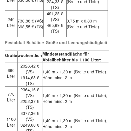
Liter
336,50 € (TS)
224,33 €
(Breite und Tiefe)
(TS)
491,25 €
240
(VS)
736,88 € (VS)
0,75 m x 0,80 m
Liter
465,69 €
698,55 € (TS)
(Breite und Tiefe)
(TS)
Restabfall-Behälter: Größe und Leerungshäufigkeit
Mindeststandfläche für
Größe
wöchentlich
Abfallbehälter bis 1.100 Liter:
2026,42 €
660
(VS)
1,40 m x 1,30 m (Breite und Tiefe),
Liter
1914,63 €
Höhe mind. 2 m
(TS)
2364,16 €
770
(VS)
1,40 m x 1,30 m (Breite und Tiefe),
Liter
2252,37 €
Höhe mind. 2 m
(TS)
3377,36 €
1100
(VS)
1,40 m x 1,30 m (Breite und Tiefe),
Liter
3249,60 €
Höhe mind. 2 m
(TS)