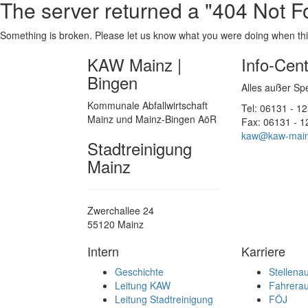
The server returned a "404 Not F
Something is broken. Please let us know what you were doing when this 
KAW Mainz |
Info-Cen
Bingen
Alles außer Sp
Kommunale Abfallwirtschaft
Tel: 06131 - 1
Mainz und Mainz-Bingen AöR
Fax: 06131 - 
kaw@kaw-main
Stadtreinigung
Mainz
Zwerchallee 24
55120 Mainz
Intern
Karriere
Geschichte
Stellena
Leitung KAW
Fahrerau
Leitung Stadtreinigung
FÖJ