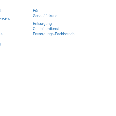
t
Für
Geschäfts­kunden
enken,
Entsorgung
Containerdienst
gs-
Entsorgungs-Fachbetrieb
k