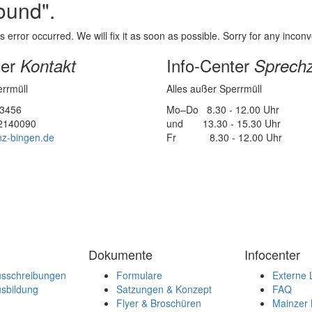
ound".
error occurred. We will fix it as soon as possible. Sorry for any inco
ter
Info-Center
Kontakt
Sprechz
errmüll
Alles außer Sperrmüll
23456
Mo–Do 8.30 - 12.00 Uhr
12140090
und 13.30 - 15.30 Uhr
z-bingen.de
Fr 8.30 - 12.00 Uhr
Dokumente
Infocenter
usschreibungen
Formulare
Externe 
sbildung
Satzungen & Konzept
FAQ
Flyer & Broschüren
Mainzer 