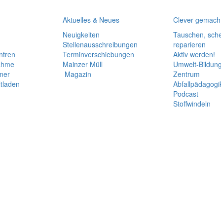
Aktuelles & Neues
Clever gemach
Neuigkeiten
Tauschen, sch
Stellenausschreibungen
reparieren
ntren
Termin­verschiebungen
Aktiv werden!
ahme
Mainzer Müll
Umwelt-Bildun
iner
Magazin
Zentrum
tladen
Abfallpädagogi
Podcast
Stoffwindeln