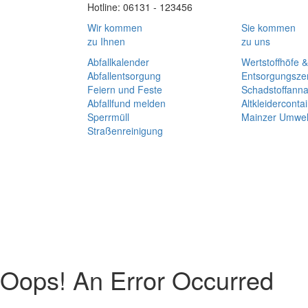
Hotline: 06131 - 123456
Wir kommen
Sie kommen
zu Ihnen
zu uns
Abfallkalender
Wertstoffhöfe &
Abfallentsorgung
Entsorgungsze
Feiern und Feste
Schadstoffann
Abfallfund melden
Altkleiderconta
Sperrmüll
Mainzer Umwel
Straßenreinigung
Oops! An Error Occurred