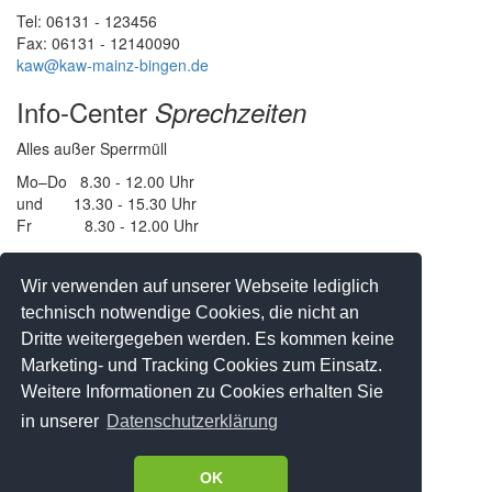
Tel: 06131 - 123456
Fax: 06131 - 12140090
kaw@kaw-mainz-bingen.de
Info-Center
Sprechzeiten
Alles außer Sperrmüll
Mo–Do 8.30 - 12.00 Uhr
und 13.30 - 15.30 Uhr
Fr 8.30 - 12.00 Uhr
Sperrmüllabholung
Wir verwenden auf unserer Webseite lediglich
Vereinbaren sie einen Termin
technisch notwendige Cookies, die nicht an
Dritte weitergegeben werden. Es kommen keine
IN DER STADT MAINZ
Tel: 06131 - 123434
Marketing- und Tracking Cookies zum Einsatz.
oder
Onlineformular
Weitere Informationen zu Cookies erhalten Sie
Impressum
Datenschutz
in unserer
Datenschutzerklärung
OK